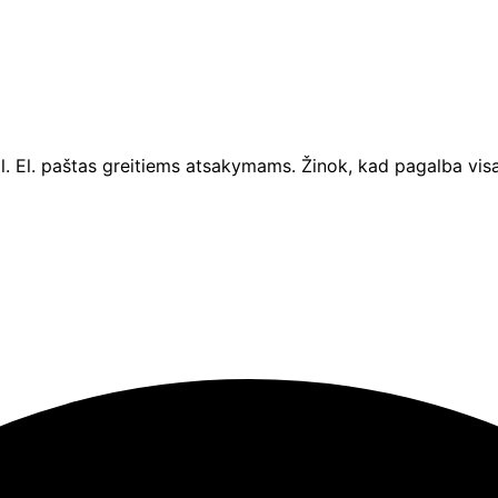
val. El. paštas greitiems atsakymams. Žinok, kad pagalba vi