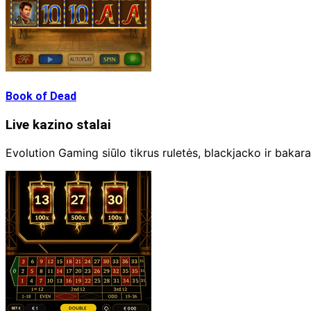
Book of Dead
Live kazino stalai
Evolution Gaming siūlo tikrus ruletės, blackjacko ir bakara