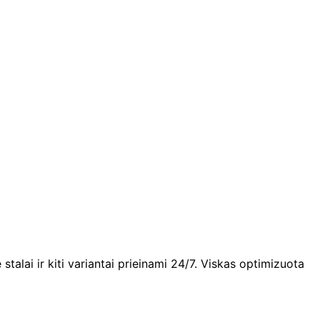
talai ir kiti variantai prieinami 24/7. Viskas optimizuota