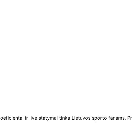
 koeficientai ir live statymai tinka Lietuvos sporto fanams. P