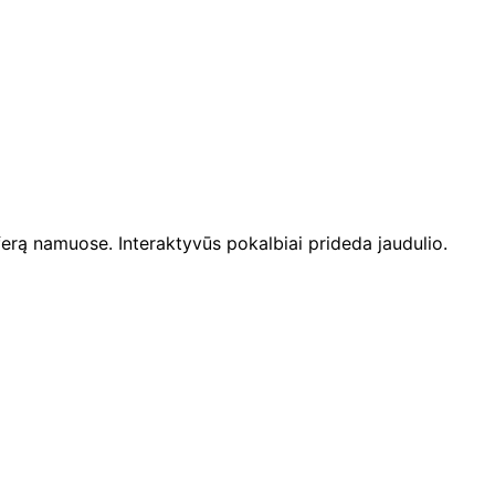
sferą namuose. Interaktyvūs pokalbiai prideda jaudulio.