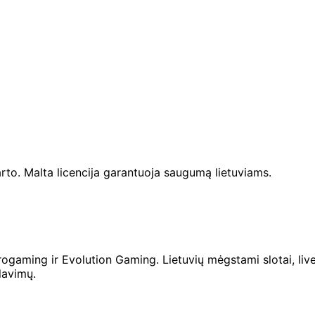
rto. Malta licencija garantuoja saugumą lietuviams.
gaming ir Evolution Gaming. Lietuvių mėgstami slotai, live s
lavimų.