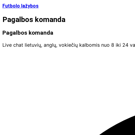
Futbolo lažybos
Pagalbos komanda
Pagalbos komanda
Live chat lietuvių, anglų, vokiečių kalbomis nuo 8 iki 24 