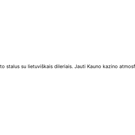
to stalus su lietuviškais dileriais. Jauti Kauno kazino atmo